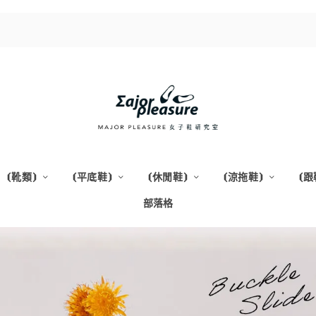
⦗靴類⦘
⦗平底鞋⦘
⦗休閒鞋⦘
⦗涼拖鞋⦘
⦗跟
部落格