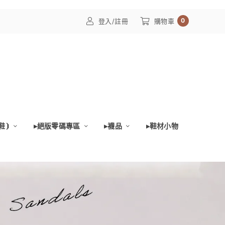
0
登入/註冊
購物車
鞋⦘
▸絕版零碼專區
▸襪品
▸鞋材小物