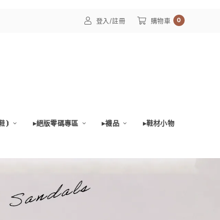
0
登入/註冊
購物車
鞋⦘
▸絕版零碼專區
▸襪品
▸鞋材小物