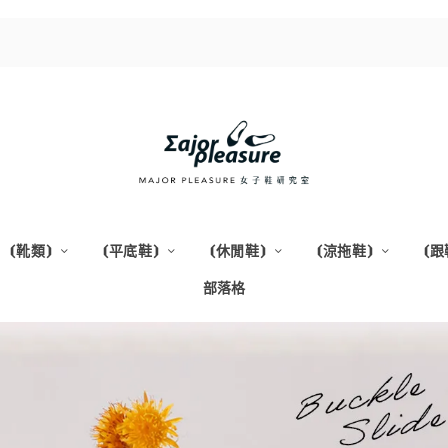
⦗靴類⦘
⦗平底鞋⦘
⦗休閒鞋⦘
⦗涼拖鞋⦘
⦗跟
部落格