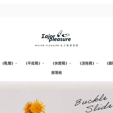
⦗靴類⦘
⦗平底鞋⦘
⦗休閒鞋⦘
⦗涼拖鞋⦘
⦗跟
部落格