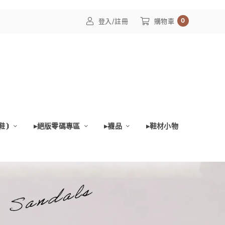
0
登入/註冊
購物車
鞋⦘
▸絕版零碼專區
▸襪品
▸鞋材小物