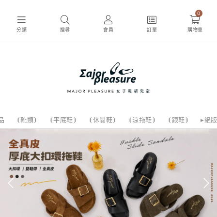
0
分類
搜尋
會員
訂單
購物車
品
⦗靴類⦘
⦗平底鞋⦘
⦗休閒鞋⦘
⦗涼拖鞋⦘
⦗跟鞋⦘
▸絕