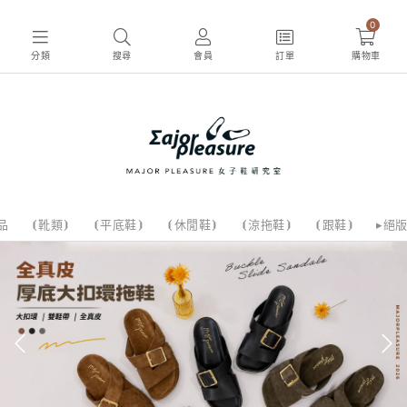
0
分類
搜尋
會員
訂單
購物車
品
⦗靴類⦘
⦗平底鞋⦘
⦗休閒鞋⦘
⦗涼拖鞋⦘
⦗跟鞋⦘
▸絕