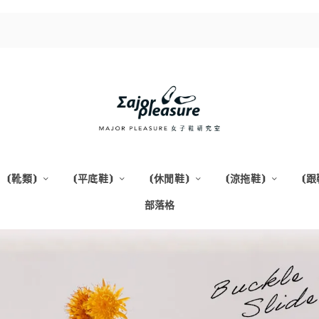
⦗靴類⦘
⦗平底鞋⦘
⦗休閒鞋⦘
⦗涼拖鞋⦘
⦗跟
部落格