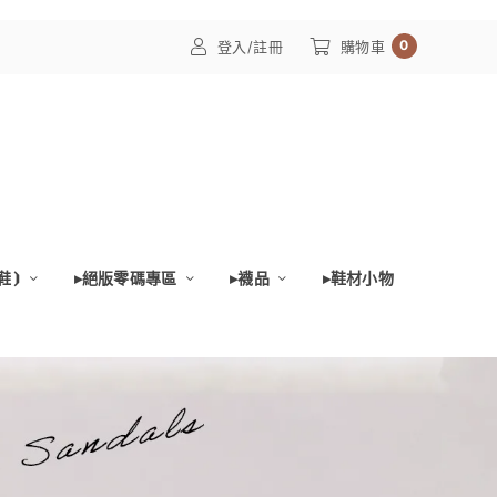
0
登入/註冊
購物車
鞋⦘
▸絕版零碼專區
▸襪品
▸鞋材小物