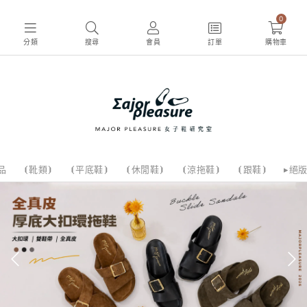
0
分類
搜尋
會員
訂單
購物車
品
⦗靴類⦘
⦗平底鞋⦘
⦗休閒鞋⦘
⦗涼拖鞋⦘
⦗跟鞋⦘
▸絕