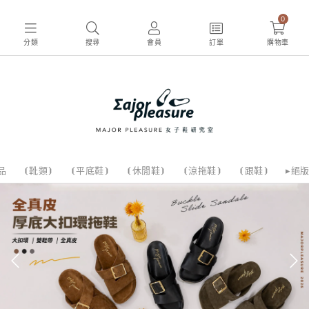
0
分類
搜尋
會員
訂單
購物車
品
⦗靴類⦘
⦗平底鞋⦘
⦗休閒鞋⦘
⦗涼拖鞋⦘
⦗跟鞋⦘
▸絕